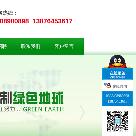
-08980898 13876453617
招聘
联系我们
客户留言
在线咨询
0898-08980898
13876453617