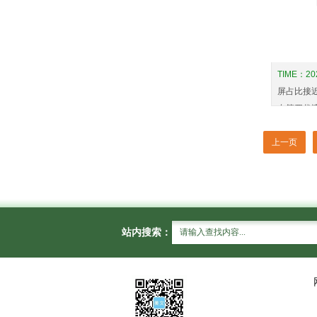
TIME：202
屏占比接近1
布第四代
上一页
站内搜索：