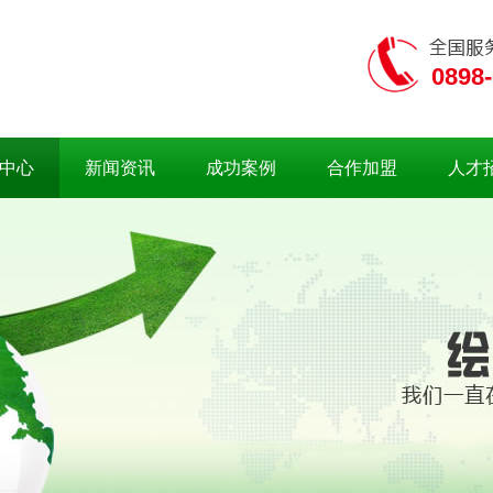
0898
中心
新闻资讯
成功案例
合作加盟
人才