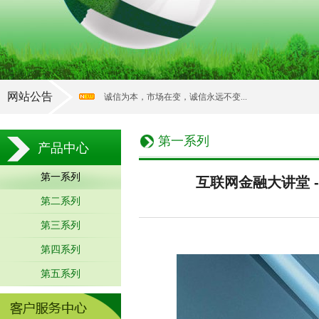
网站公告
诚信为本，市场在变，诚信永远不变...
第一系列
产品中心
第一系列
互联网金融大讲堂 
第二系列
第三系列
第四系列
第五系列