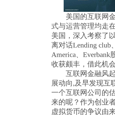
美国的互联网金融
式与运营管理均走
美国，深入考察了以G
离对话Lending clu
America、Eve
收获颇丰，借此机
互联网金融风起云
展动向,及早发现互
一个互联网公司的
来的呢？作为创业
虚拟货币的争议由来