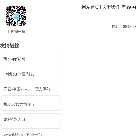
网站首页
|
关于我们
|
产品中
电话：0898-
手机扫一扫
友情链接
凯发app官网
K8凯发(中国)凯发
开云(中国)Kaiyun·官方网站
凯发k8官方旗舰厅
龙8登录入口
www.d88.com官网平台