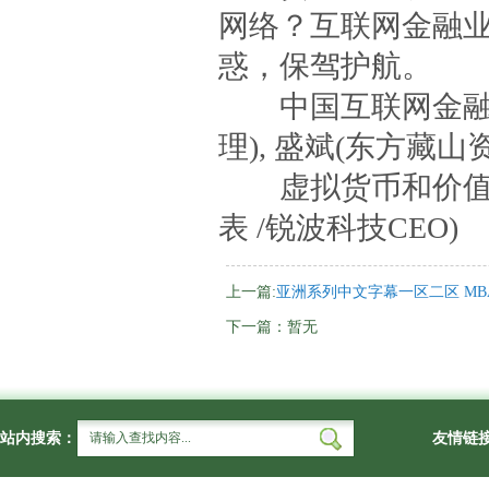
网络？互联网金融
惑，保驾护航。
中国互联网金融产
理), 盛斌(东方藏山
虚拟货币和价值网络解
表 /锐波科技CEO)
上一篇:
亚洲系列中文字幕一区二区 MB
下一篇：暂无
站内搜索：
友情链