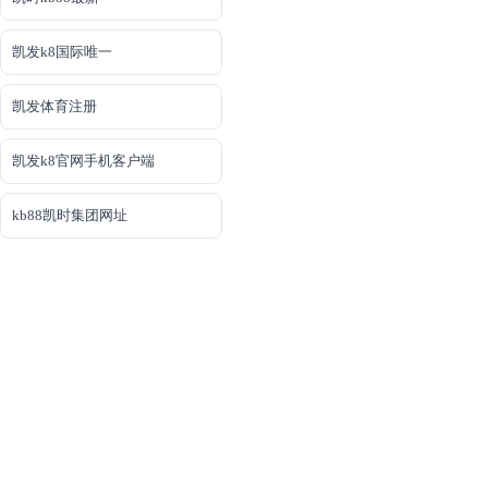
凯发k8国际唯一
凯发体育注册
凯发k8官网手机客户端
kb88凯时集团网址