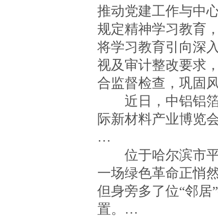
推动党建工作与中
规定精神学习教育
将学习教育引向深
视及审计整改要求
合监督检查，巩固
近日，中铝铝箔有
际新材料产业博览
…
位于哈尔滨市平房
一场绿色革命正悄然
但身旁多了位“邻居
置。…