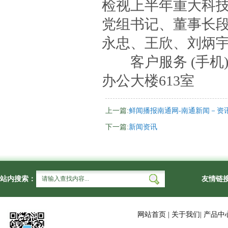
检视上半年重大科
党组书记、董事长
永忠、王欣、刘炳
客户服务 (手机)
办公大楼613室
上一篇:
鲜闻播报南通网-南通新闻－资
下一篇:
新闻资讯
站内搜索：
友情链
网站首页
|
关于我们
|
产品中