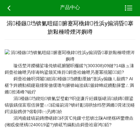


产品中心
涓檯鏃垱锛氭暟鎹腑蹇冩槸鍏徃浜у搧涓昏搴
旂敤棰嗗煙涔嬩竴
璇佸埜涔嬫槦娑堟伅锛屼腑闄呮棴鍒?(300308)09鏈?14鏃ュ湪
鎶曡祫鑰呭叧绯诲钩鍙颁笂绛斿鎶曡祫鑰呭叧蹇冪殑闂銆?
鎶曡祫鑰呮彁闂細涓檯鏃垱鐨勫厜妯″潡浜у搧鍦ㄦ敮鎸? AI
椹卞姩鐨勬櫤鑳藉煄甯傚缓璁句腑锛屾湁鍝簺鍏蜂綋鐨勫簲鐢ㄥ満
鏅拰浠峰?硷紵
涓檯鏃垱鍥炲锛氭姇璧勮?呮偍濂斤紝鏁版嵁涓績鏄叕鍙
镐骇鍝佷富瑕佸簲鐢ㄩ鍩熶箣涓?锛屽彲涓哄悇绉嶅満鏅彁渚涚畻
鍔涙敮鎸併?傛劅璋㈠叧娉紒
涓鸿瘉鍒镐箣鏄熸嵁鍏紑淇℃伅鏁寸悊锛岀敱AI绠楁硶鐢熸垚
(缃戜俊绠楀240019鍙?)锛屼笉鏋勬垚鎶曡祫寤鸿銆?