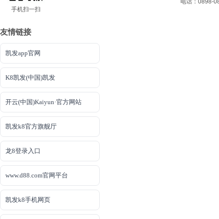
电话：0898-
手机扫一扫
友情链接
凯发app官网
K8凯发(中国)凯发
开云(中国)Kaiyun·官方网站
凯发k8官方旗舰厅
龙8登录入口
www.d88.com官网平台
凯发k8手机网页